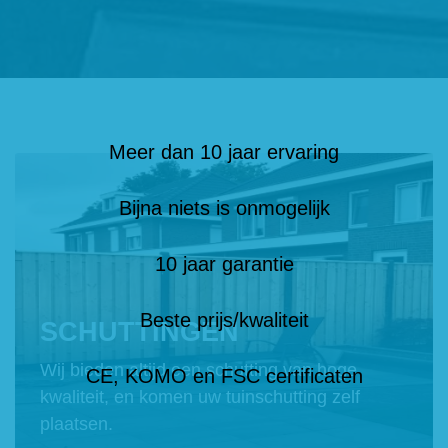
Meer dan 10 jaar ervaring
Bijna niets is onmogelijk
10 jaar garantie
Beste prijs/kwaliteit
SCHUTTINGEN
Wij bieden altijd een schutting van hoge
CE, KOMO en FSC certificaten
kwaliteit, en komen uw tuinschutting zelf
plaatsen.