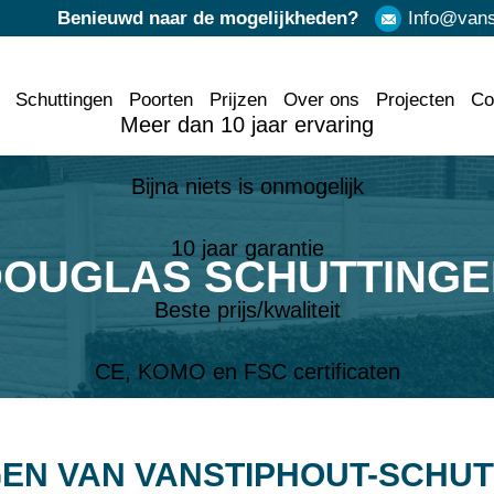
Benieuwd naar de mogelijkheden?
Info@vanst
Schuttingen
Poorten
Prijzen
Over ons
Projecten
Co
Meer dan 10 jaar ervaring
Bijna niets is onmogelijk
10 jaar garantie
DOUGLAS SCHUTTINGE
Beste prijs/kwaliteit
CE, KOMO en FSC certificaten
EN VAN VANSTIPHOUT-SCHUT