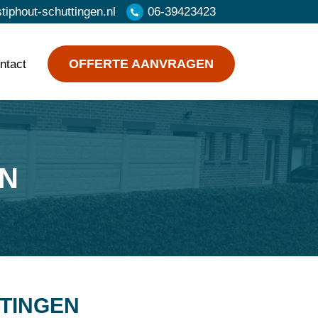
iphout-schuttingen.nl
06-39423423
OFFERTE AANVRAGEN
ntact
N
TINGEN