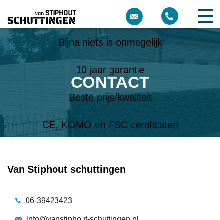
Meer dan 10 jaar ervaring
Bijna niets is onmogelijk
10 jaar garantie
CONTACT
Beste prijs/kwaliteit
CE, KOMO en FSC certificaten
Van Stiphout schuttingen
06-39423423
Info@vanstiphout-schuttingen.nl