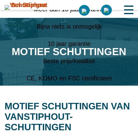
Meer dan 10 jaar ervaring
Bijna niets is onmogelijk
10 jaar garantie
MOTIEF SCHUTTINGEN
Beste prijs/kwaliteit
CE, KOMO en FSC certificaten
MOTIEF SCHUTTINGEN VAN
VANSTIPHOUT-
SCHUTTINGEN