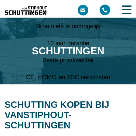
Meer dan 10 jaar ervaring
Bijna niets is onmogelijk
10 jaar garantie
SCHUTTINGEN
Beste prijs/kwaliteit
CE, KOMO en FSC certificaten
SCHUTTING KOPEN BIJ
VANSTIPHOUT-
SCHUTTINGEN