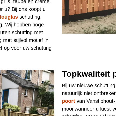
 grijs, taupe en crème.
r u? Bij ons koopt u
douglas
schutting,
g. Wij hebben hoge
outen schutting met
met stijlvol motief in
t op voor uw schutting
Topkwaliteit 
Bij uw nieuwe schuttin
natuurlijk niet ontbreke
poort
van Vanstiphout-S
mooi wanneer u kiest vo