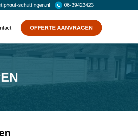
iphout-schuttingen.nl
06-39423423
OFFERTE AANVRAGEN
ntact
PEN
gen