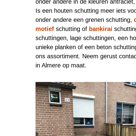
onder andere in de kleuren antraciet,
Is een houten schutting meer iets voo
onder andere een grenen schutting,
motief
schutting of
bankirai
schuttin
schuttingen, lage schuttingen, een h
unieke planken of een beton schutting 
ons assortiment. Neem gerust contac
in Almere op maat.