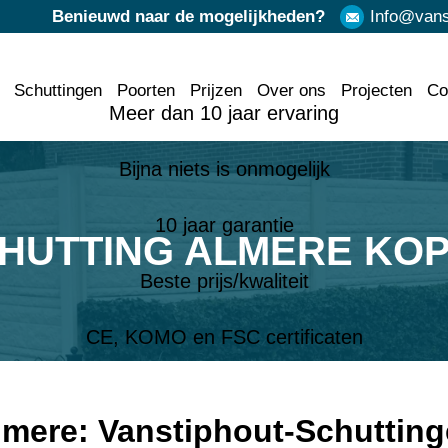
Benieuwd naar de mogelijkheden?
Info@vanst
Schuttingen
Poorten
Prijzen
Over ons
Projecten
Co
Meer dan 10 jaar ervaring
Bijna niets is onmogelijk
10 jaar garantie
HUTTING ALMERE KO
Beste prijs/kwaliteit
CE, KOMO en FSC certificaten
lmere: Vanstiphout-Schuttin