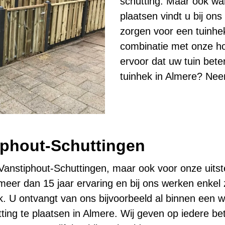
schutting. Maar ook wa
plaatsen vindt u bij on
zorgen voor een tuinhe
combinatie met onze ho
ervoor dat uw tuin beter
tuinhek in Almere? Ne
iphout-Schuttingen
n Vanstiphout-Schuttingen, maar ook voor onze uits
 meer dan 15 jaar ervaring en bij ons werken enk
ijk. U ontvangt van ons bijvoorbeeld al binnen een w
ting te plaatsen in Almere. Wij geven op iedere be