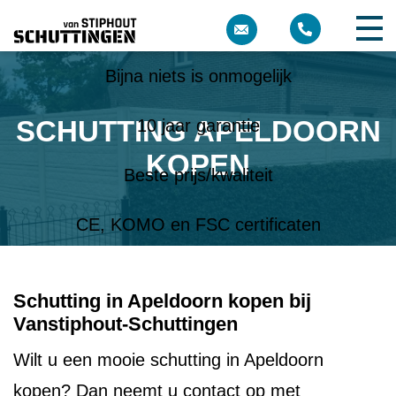
Meer dan 10 jaar ervaring
Bijna niets is onmogelijk
SCHUTTING APELDOORN
10 jaar garantie
KOPEN
Beste prijs/kwaliteit
CE, KOMO en FSC certificaten
Schutting in Apeldoorn kopen bij
Vanstiphout-Schuttingen
Wilt u een mooie schutting in Apeldoorn
kopen? Dan neemt u contact op met