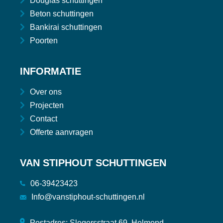
Douglas schuttingen
Beton schuttingen
Bankirai schuttingen
Poorten
INFORMATIE
Over ons
Projecten
Contact
Offerte aanvragen
VAN STIPHOUT SCHUTTINGEN
06-39423423
Info@vanstiphout-schuttingen.nl
Postadres: Slegersstraat 69, Helmond