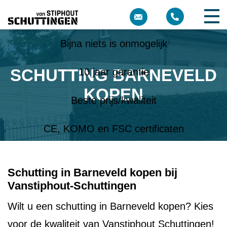
Meer dan 10 jaar ervaring
Bijna niets is onmogelijk
SCHUTTING BARNEVELD
10 jaar garantie
KOPEN
Beste prijs/kwaliteit
CE, KOMO en FSC certificaten
Schutting in Barneveld kopen bij
Vanstiphout-Schuttingen
Wilt u een schutting in Barneveld kopen? Kies
voor de kwaliteit van Vanstiphout Schuttingen!