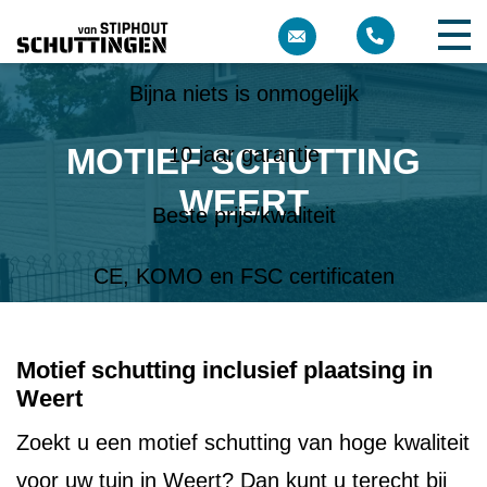
Meer dan 10 jaar ervaring
Bijna niets is onmogelijk
MOTIEF SCHUTTING
10 jaar garantie
WEERT
Beste prijs/kwaliteit
CE, KOMO en FSC certificaten
Motief schutting inclusief plaatsing in
Weert
Zoekt u een motief schutting van hoge kwaliteit
voor uw tuin in Weert? Dan kunt u terecht bij