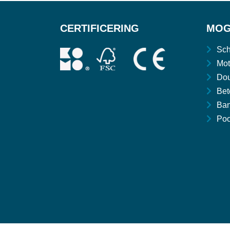
CERTIFICERING
MOG
Sch
Mot
Dou
Bet
Ban
Poo