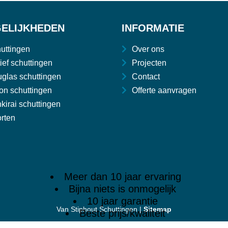
ELIJKHEDEN
INFORMATIE
uttingen
Over ons
ief schuttingen
Projecten
glas schuttingen
Contact
on schuttingen
Offerte aanvragen
kirai schuttingen
rten
Meer dan 10 jaar ervaring
Bijna niets is onmogelijk
10 jaar garantie
Van Stiphout Schuttingen |
Sitemap
Beste prijs/kwaliteit
CE, KOMO en FSC certificaten