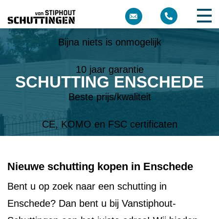
Meer dan 10 jaar ervaring
Bijna niets is onmogelijk
10 jaar garantie
SCHUTTING ENSCHEDE
Beste prijs/kwaliteit
CE, KOMO en FSC certificaten
Nieuwe schutting kopen in Enschede
Bent u op zoek naar een schutting in
Enschede? Dan bent u bij Vanstiphout-