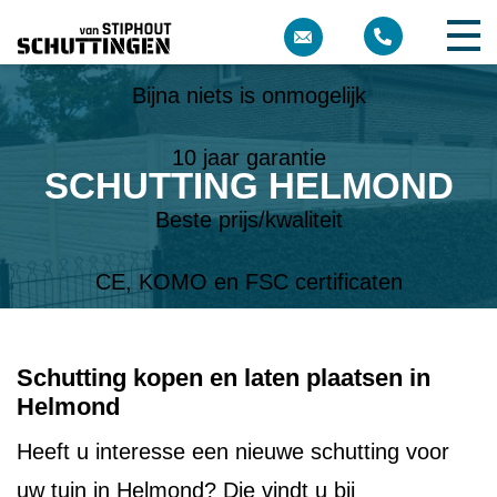
Meer dan 10 jaar ervaring
Bijna niets is onmogelijk
10 jaar garantie
SCHUTTING HELMOND
Beste prijs/kwaliteit
CE, KOMO en FSC certificaten
Schutting kopen en laten plaatsen in
Helmond
Heeft u interesse een nieuwe schutting voor
uw tuin in Helmond? Die vindt u bij