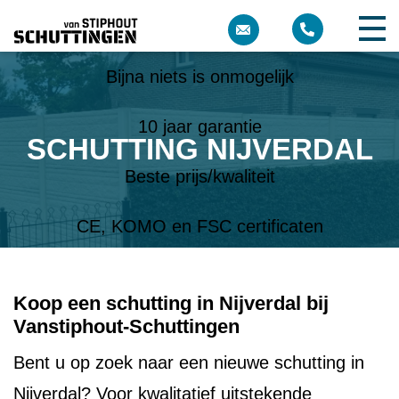
Meer dan 10 jaar ervaring
Bijna niets is onmogelijk
10 jaar garantie
SCHUTTING NIJVERDAL
Beste prijs/kwaliteit
CE, KOMO en FSC certificaten
Koop een schutting in Nijverdal bij
Vanstiphout-Schuttingen
Bent u op zoek naar een nieuwe schutting in
Nijverdal? Voor kwalitatief uitstekende