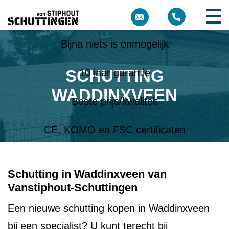
Meer dan 10 jaar ervaring
Bijna niets is onmogelijk
SCHUTTING
10 jaar garantie
WADDINXVEEN
Beste prijs/kwaliteit
CE, KOMO en FSC certificaten
Schutting in Waddinxveen van
Vanstiphout-Schuttingen
Een nieuwe schutting kopen in Waddinxveen
bij een specialist? U kunt terecht bij