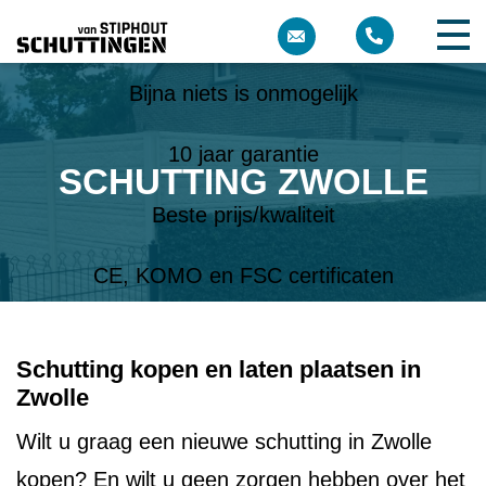
Meer dan 10 jaar ervaring
Bijna niets is onmogelijk
10 jaar garantie
SCHUTTING ZWOLLE
Beste prijs/kwaliteit
CE, KOMO en FSC certificaten
Schutting kopen en laten plaatsen in
Zwolle
Wilt u graag een nieuwe schutting in Zwolle
kopen? En wilt u geen zorgen hebben over het