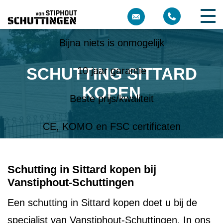
Meer dan 10 jaar ervaring
Bijna niets is onmogelijk
SCHUTTING SITTARD
10 jaar garantie
KOPEN
Beste prijs/kwaliteit
CE, KOMO en FSC certificaten
Schutting in Sittard kopen bij
Vanstiphout-Schuttingen
Een schutting in Sittard kopen doet u bij de
specialist van Vanstiphout-Schuttingen. In ons