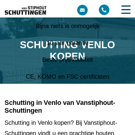
Meer dan 10 jaar ervaring
Bijna niets is onmogelijk
SCHUTTING VENLO
10 jaar garantie
KOPEN
Beste prijs/kwaliteit
CE, KOMO en FSC certificaten
Schutting in Venlo van Vanstiphout-
Schuttingen
Schutting in Venlo kopen? Bij Vanstiphout-
Schuttingen vindt u een prachtige houten