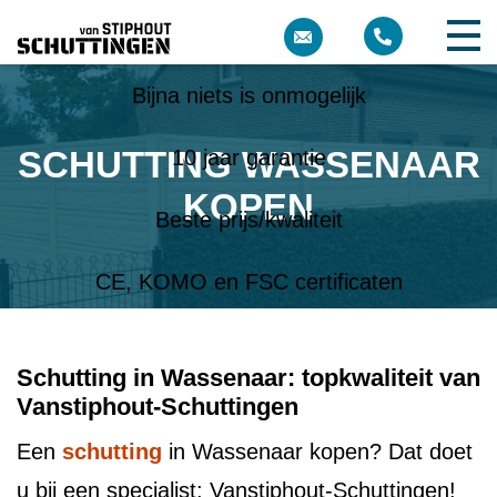
Meer dan 10 jaar ervaring
Bijna niets is onmogelijk
SCHUTTING WASSENAAR
10 jaar garantie
KOPEN
Beste prijs/kwaliteit
CE, KOMO en FSC certificaten
Schutting in Wassenaar: topkwaliteit van
Vanstiphout-Schuttingen
Een
schutting
in Wassenaar kopen? Dat doet
u bij een specialist: Vanstiphout-Schuttingen!